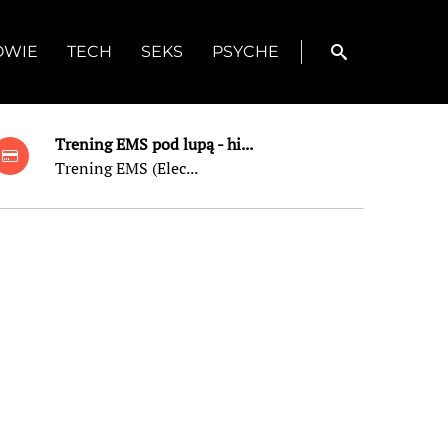
OWIE
TECH
SEKS
PSYCHE
Trening EMS pod lupą - hi...
Trening EMS (Elec...