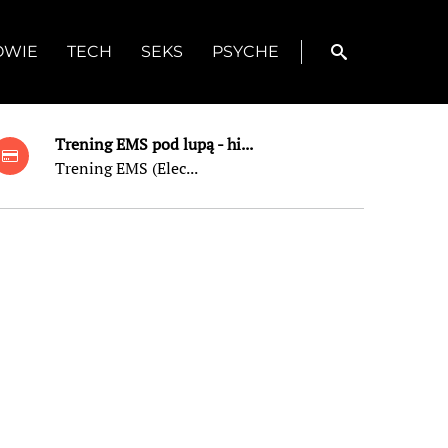
OWIE
TECH
SEKS
PSYCHE
Trening EMS pod lupą - hi...
Trening EMS (Elec...