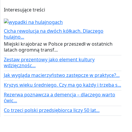
Interesujące treści
Cicha rewolucja na dwóch kółkach. Dlaczego
hulajno...
Miejski krajobraz w Polsce przeszedł w ostatnich
latach ogromną transf...
Zestaw prezentowy jako element kultury
wdzięcznośc...
Jak wygląda macierzyństwo zastępcze w praktyce?...
Kryzys wieku średniego. Czy ma go każdy i trzeba s...
Rezerwa poznawcza a demencja – dlaczego warto
ćwic...
Co trzeci polski przedsiębiorca liczy 50 lat...