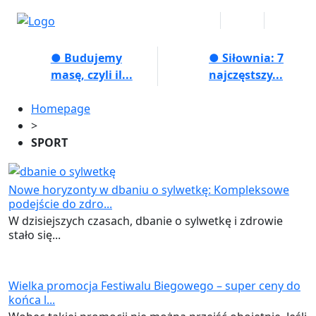
● Budujemy
● Siłownia: 7
masę, czyli il...
najczęstszy...
Homepage
>
SPORT
Nowe horyzonty w dbaniu o sylwetkę: Kompleksowe
podejście do zdro...
W dzisiejszych czasach, dbanie o sylwetkę i zdrowie
stało się...
Wielka promocja Festiwalu Biegowego – super ceny do
końca l...