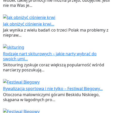
Wobec takiej promocji nie można przejść obojętnie. Jeśli
nie ma Was je...
Jak obniżyć ciśnienie krwi...
Jak wynika z wielu badań co trzeci Polak ma problemy z
niepraw...
Rodzaje nart skiturowych – jakie narty wybrać do
swoich umi...
Skitouring zyskuje coraz większą popularność wśród
narciarzy poszukują...
Rywalizacja sportowa i nie tylko – Festiwal Biegowy...
Otoczona malowniczymi górami Beskidu Niskiego,
skąpana w łagodnych pro...