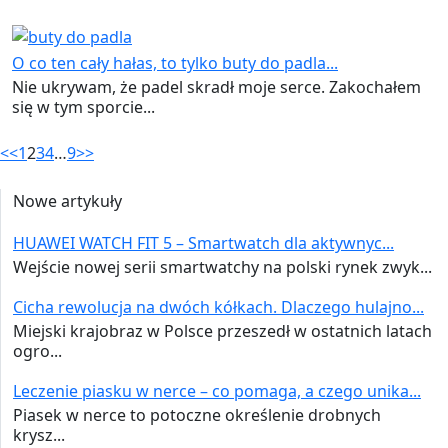
O co ten cały hałas, to tylko buty do padla...
Nie ukrywam, że padel skradł moje serce. Zakochałem
się w tym sporcie...
<<
1
2
3
4
…
9
>>
Nowe artykuły
HUAWEI WATCH FIT 5 – Smartwatch dla aktywnyc...
Wejście nowej serii smartwatchy na polski rynek zwyk...
Cicha rewolucja na dwóch kółkach. Dlaczego hulajno...
Miejski krajobraz w Polsce przeszedł w ostatnich latach
ogro...
Leczenie piasku w nerce – co pomaga, a czego unika...
Piasek w nerce to potoczne określenie drobnych
krysz...