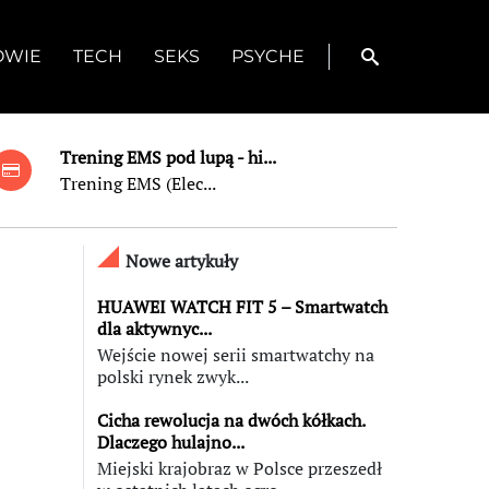
OWIE
TECH
SEKS
PSYCHE
Trening EMS pod lupą - hi...
Trening EMS (Elec...
Nowe artykuły
HUAWEI WATCH FIT 5 – Smartwatch
dla aktywnyc...
Wejście nowej serii smartwatchy na
polski rynek zwyk...
Cicha rewolucja na dwóch kółkach.
Dlaczego hulajno...
Miejski krajobraz w Polsce przeszedł