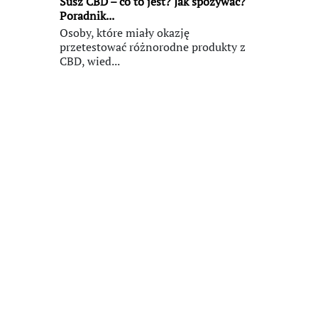
Susz CBD – co to jest? Jak spożywać?
Poradnik...
Osoby, które miały okazję
przetestować różnorodne produkty z
CBD, wied...