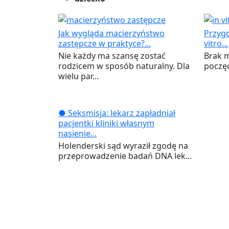
Jak wygląda macierzyństwo
Przygo
zastępcze w praktyce?...
vitro...
Nie każdy ma szansę zostać
Brak 
rodzicem w sposób naturalny. Dla
poczęc
wielu par...
● Seksmisja: lekarz zapładniał
pacjentki kliniki własnym
nasienie...
Holenderski sąd wyraził zgodę na
przeprowadzenie badań DNA lek...