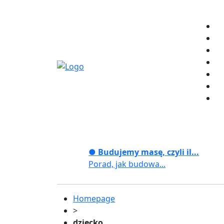
● Budujemy masę, czyli il...
Porad, jak budowa...
Homepage
>
dziecko