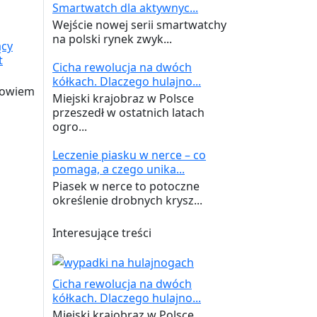
Smartwatch dla aktywnyc...
Wejście nowej serii smartwatchy
na polski rynek zwyk...
ący
t
Cicha rewolucja na dwóch
kółkach. Dlaczego hulajno...
drowiem
Miejski krajobraz w Polsce
przeszedł w ostatnich latach
ogro...
Leczenie piasku w nerce – co
pomaga, a czego unika...
Piasek w nerce to potoczne
określenie drobnych krysz...
Interesujące treści
Cicha rewolucja na dwóch
kółkach. Dlaczego hulajno...
Miejski krajobraz w Polsce