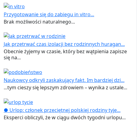
Przygotowanie się do zabiegu in vitro...
Brak możliwości naturalnego...
Jak przetrwać czas izolacji bez rodzinnych huragan...
Obecnie żyjemy w czasie, który bez wątpienia zapisze
się na...
Naukowcy odkryli zaskakujący fakt. Im bardziej dzi...
...tym cieszy się lepszym zdrowiem – wynika z ustale...
● Urlop: członek przeciętnej polskiej rodziny tyje...
Eksperci obliczyli, że w ciągu dwóch tygodni urlopu...