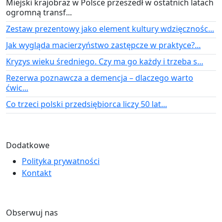
Miejski krajobraz w Polsce przeszedł w ostatnich latach
ogromną transf...
Zestaw prezentowy jako element kultury wdzięcznośc...
Jak wygląda macierzyństwo zastępcze w praktyce?...
Kryzys wieku średniego. Czy ma go każdy i trzeba s...
Rezerwa poznawcza a demencja – dlaczego warto
ćwic...
Co trzeci polski przedsiębiorca liczy 50 lat...
Dodatkowe
Polityka prywatności
Kontakt
Obserwuj nas