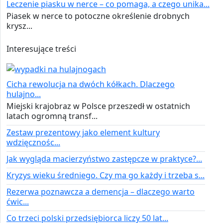
Leczenie piasku w nerce – co pomaga, a czego unika...
Piasek w nerce to potoczne określenie drobnych
krysz...
Interesujące treści
Cicha rewolucja na dwóch kółkach. Dlaczego
hulajno...
Miejski krajobraz w Polsce przeszedł w ostatnich
latach ogromną transf...
Zestaw prezentowy jako element kultury
wdzięcznośc...
Jak wygląda macierzyństwo zastępcze w praktyce?...
Kryzys wieku średniego. Czy ma go każdy i trzeba s...
Rezerwa poznawcza a demencja – dlaczego warto
ćwic...
Co trzeci polski przedsiębiorca liczy 50 lat...