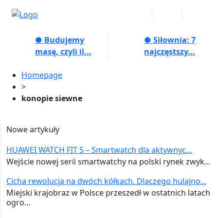
● Budujemy
● Siłownia: 7
masę, czyli il...
najczęstszy...
Homepage
>
konopie siewne
Nowe artykuły
HUAWEI WATCH FIT 5 – Smartwatch dla aktywnyc...
Wejście nowej serii smartwatchy na polski rynek zwyk...
Cicha rewolucja na dwóch kółkach. Dlaczego hulajno...
Miejski krajobraz w Polsce przeszedł w ostatnich latach
ogro...