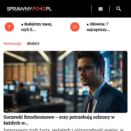
● Budujemy masę,
● Siłownia: 7
czyli il...
najczęstszy...
Homepage
>
okulary
Soczewki fotochromowe – oczy potrzebują ochrony w
każdych w...
Intensywny tryb życia, pośpiech i różnorodność miejsc, w