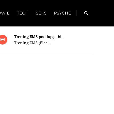
OWIE
TECH
SEKS
PSYCHE
Trening EMS pod lupą - hi...
Trening EMS (Elec...