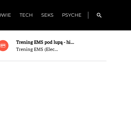
OWIE
TECH
SEKS
PSYCHE
Trening EMS pod lupą - hi...
Trening EMS (Elec...