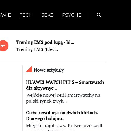
OWIE
TECH
SEKS
PSYCHE
Trening EMS pod lupą - hi...
Trening EMS (Elec...
Nowe artykuły
HUAWEI WATCH FIT 5 – Smartwatch
dla aktywnyc...
Wejście nowej serii smartwatchy na
polski rynek zwyk...
Cicha rewolucja na dwóch kółkach.
Dlaczego hulajno...
Miejski krajobraz w Polsce przeszedł