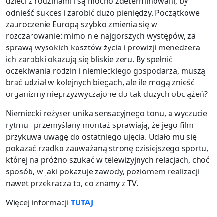
dzieci z rodzinami i są mocno zdeterminowani, by
odnieść sukces i zarobić dużo pieniędzy. Początkowe
zauroczenie Europą szybko zmienia się w
rozczarowanie: mimo nie najgorszych występów, za
sprawą wysokich kosztów życia i prowizji menedżera
ich zarobki okazują się bliskie zeru. By spełnić
oczekiwania rodzin i niemieckiego gospodarza, muszą
brać udział w kolejnych biegach, ale ile mogą znieść
organizmy nieprzyzwyczajone do tak dużych obciążeń?
Niemiecki reżyser unika sensacyjnego tonu, a wyczucie
rytmu i przemyślany montaż sprawiają, że jego film
przykuwa uwagę do ostatniego ujęcia. Udało mu się
pokazać rzadko zauważaną stronę dzisiejszego sportu,
której na próżno szukać w telewizyjnych relacjach, choć
sposób, w jaki pokazuje zawody, poziomem realizacji
nawet przekracza to, co znamy z TV.
Więcej informacji
TUTAJ