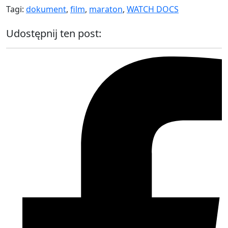
Tagi:
dokument
,
film
,
maraton
,
WATCH DOCS
Udostępnij ten post: