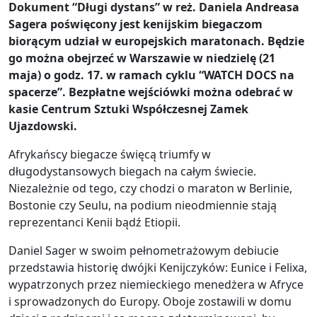
Dokument “Długi dystans” w reż. Daniela Andreasa
Sagera poświęcony jest kenijskim biegaczom
biorącym udział w europejskich maratonach. Będzie
go można obejrzeć w Warszawie w niedzielę (21
maja) o godz. 17. w ramach cyklu “WATCH DOCS na
spacerze”. Bezpłatne wejściówki można odebrać w
kasie Centrum Sztuki Współczesnej Zamek
Ujazdowski.
Afrykańscy biegacze święcą triumfy w
długodystansowych biegach na całym świecie.
Niezależnie od tego, czy chodzi o maraton w Berlinie,
Bostonie czy Seulu, na podium nieodmiennie stają
reprezentanci Kenii bądź Etiopii.
Daniel Sager w swoim pełnometrażowym debiucie
przedstawia historię dwójki Kenijczyków: Eunice i Felixa,
wypatrzonych przez niemieckiego menedżera w Afryce
i sprowadzonych do Europy. Oboje zostawili w domu