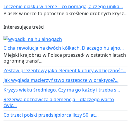
Leczenie piasku w nerce – co pomaga, a czego unika...
Piasek w nerce to potoczne określenie drobnych krysz...
Interesujące treści
Cicha rewolucja na dwóch kółkach. Dlaczego hulajno...
Miejski krajobraz w Polsce przeszedł w ostatnich latach
ogromną transf...
Zestaw prezentowy jako element kultury wdzięcznośc...
Jak wygląda macierzyństwo zastępcze w praktyce?...
Kryzys wieku średniego. Czy ma go każdy i trzeba s...
Rezerwa poznawcza a demencja – dlaczego warto
ćwic...
Co trzeci polski przedsiębiorca liczy 50 lat...