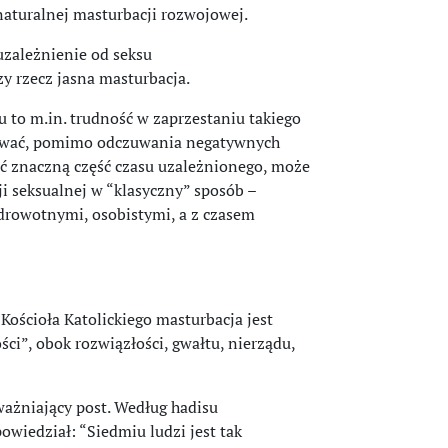
naturalnej masturbacji rozwojowej.
 uzależnienie od seksu
zy rzecz jasna masturbacja.
 to m.in. trudność w zaprzestaniu takiego
ywać, pomimo odczuwania negatywnych
ć znaczną część czasu uzależnionego, może
i seksualnej w “klasyczny” sposób –
drowotnymi, osobistymi, a z czasem
ościoła Katolickiego masturbacja jest
ci”, obok rozwiązłości, gwałtu, nierządu,
ważniający post. Według hadisu
wiedział: “Siedmiu ludzi jest tak