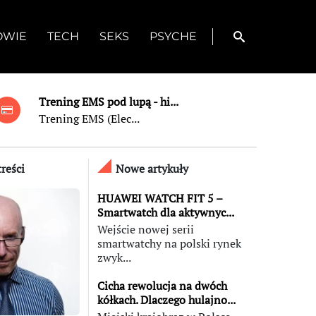
OWIE
TECH
SEKS
PSYCHE
Trening EMS pod lupą - hi...
Trening EMS (Elec...
reści
Nowe artykuły
HUAWEI WATCH FIT 5 –
Smartwatch dla aktywnyc...
Wejście nowej serii
smartwatchy na polski rynek
zwyk...
Cicha rewolucja na dwóch
kółkach. Dlaczego hulajno...