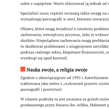
sobie z napięciem. Warto różnicować ją jednak od 
Specjaliści coraz częściej zwracają także uwagę na
wirtualnego/pornografii w sieci, któremu towarzys
Objawy, które mogą świadczyć o istnieniu problemu
zachowania, wewnętrzny przymus, żeby je wykon
skutków. Niepożądane zachowania mogą pochłania
to skutkować problemami z osiągnięciem satysfakcj
podczas realnego seksu, kłopotami finansowymi, z
wymknąć się spod kontroli.
Nauka swoje, a religia swoje
Zgodnie z obowiązującym od 1992 r. Katechizmem K
traktowana jako jedno z „wykroczeń przeciw czystoś
pornografii i prostytucji
W islamie praktyka ta jest uważana za grzech unie
przekazanego przez Hasana ibn Arfaha, Mahomet po