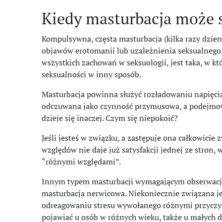
Kiedy masturbacja może 
Kompulsywna, częsta masturbacja (kilka razy dzien
objawów erotomanii lub uzależnienia seksualnego.
wszystkich zachowań w seksuologii, jest taka, w kt
seksualności w inny sposób.
Masturbacja powinna służyć rozładowaniu napięcia
odczuwana jako czynność przymusowa, a podejmowa
dzieje się inaczej. Czym się niepokoić?
Jeśli jesteś w związku, a zastępuje ona całkowicie 
względów nie daje już satysfakcji jednej ze stron, 
“różnymi względami”.
Innym typem masturbacji wymagającym obserwacji c
masturbacja nerwicowa. Niekoniecznie związana je
odreagowaniu stresu wywołanego różnymi przyczyn
pojawiać u osób w różnych wieku, także u małych dz