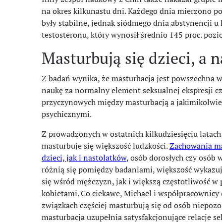
na okres kilkunastu dni. Każdego dnia mierzono po
były stabilne, jednak siódmego dnia abstynencji 
testosteronu, który wynosił średnio 145 proc. po
Masturbują się dzieci, a 
Z badań wynika, że masturbacja jest powszechna wś
naukę za normalny element seksualnej ekspresji c
przyczynowych między masturbacją a jakimikolwie
psychicznymi.
Z prowadzonych w ostatnich kilkudziesięciu latach
masturbuje się większość ludzkości.
Zachowania ma
dzieci, jak i nastolatków
, osób dorosłych czy osób
różnią się pomiędzy badaniami, większość wykazu
się wśród mężczyzn, jak i większą częstotliwość 
kobietami. Co ciekawe, Michael i współpracownicy (
związkach częściej masturbują się od osób niepozo
masturbacja uzupełnia satysfakcjonujące relacje se