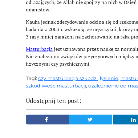
odrażających, że Allah nie spojrzy na nich w Dzień
onanistów.
Nauka jednak zdecydowanie odcina się od rzekomej 
badania z 2003 r. wskazują, że mężczyźni, którzy m
3 razy mniej narażeni na zachorowanie na raka pros
Masturbacja
jest uznawana przez naukę za normaln
Nie znaleziono związków przyczynowych między m
fizycznymi czy psychicznymi.
Tagi:
czy masturbacja szkodzi
,
łysienie
,
mastur
szkodliwość masturbacji
,
uzależnienie od mas
Udostępnij ten post: