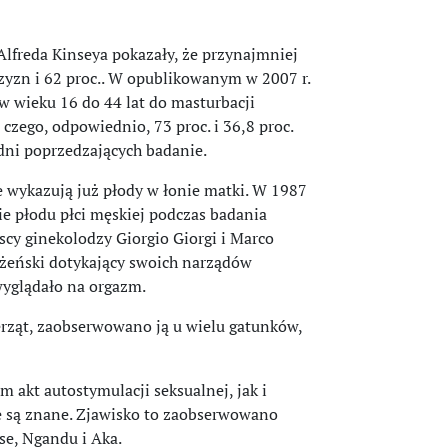
Alfreda Kinseya pokazały, że przynajmniej
zyzn i 62 proc.. W opublikowanym w 2007 r.
w wieku 16 do 44 lat do masturbacji
 czego, odpowiednio, 73 proc. i 36,8 proc.
odni poprzedzających badanie.
 wykazują już płody w łonie matki. W 1987
e płodu płci męskiej podczas badania
scy ginekolodzy Giorgio Giorgi i Marco
 żeński dotykający swoich narządów
wyglądało na orgazm.
erząt, zaobserwowano ją u wielu gatunków,
m akt autostymulacji seksualnej, jak i
e są znane. Zjawisko to zaobserwowano
se, Ngandu i Aka.