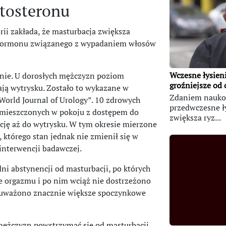
stosteronu
orii zakłada, że masturbacja zwiększa
m hormonu związanego z wypadaniem włosów
Wczesne łysieni
tnie. U dorosłych mężczyzn poziom
groźniejsze od o
mają wytrysku. Zostało to wykazane w
Zdaniem nauk
rld Journal of Urology”. 10 zdrowych
przedwczesne ł
umieszczonych w pokoju z dostępem do
zwiększa ryz...
cję aż do wytrysku. W tym okresie mierzone
którego stan jednak nie zmienił się w
interwencji badawczej.
ni abstynencji od masturbacji, po których
cie orgazmu i po nim wciąż nie dostrzeżono
 zauważono znacznie większe spoczynkowe
mężczyzn powstrzymać się od masturbacji