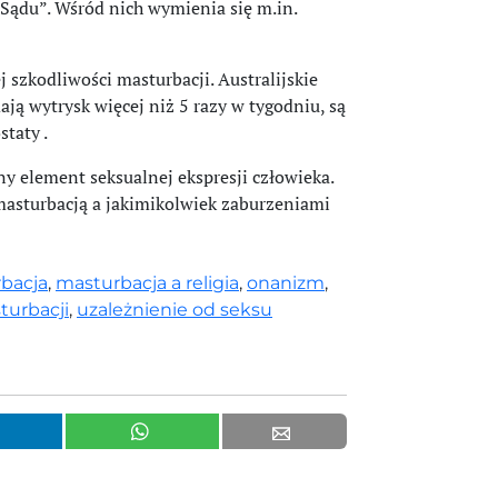
 Sądu”. Wśród nich wymienia się m.in.
szkodliwości masturbacji. Australijskie
ają wytrysk więcej niż 5 razy w tygodniu, są
taty .
y element seksualnej ekspresji człowieka.
asturbacją a jakimikolwiek zaburzeniami
bacja
,
masturbacja a religia
,
onanizm
,
turbacji
,
uzależnienie od seksu