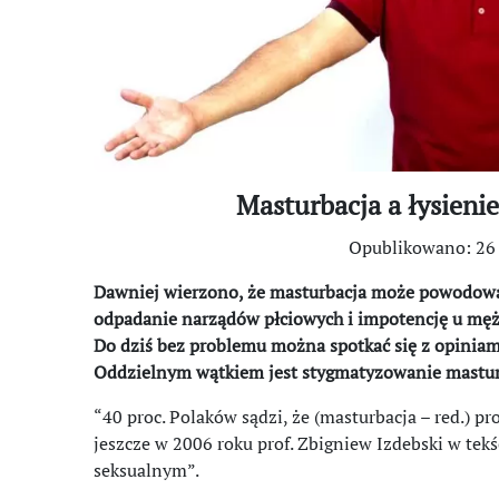
Masturbacja a łysieni
Opublikowano: 26
Dawniej wierzono, że masturbacja może powodować 
odpadanie narządów płciowych i impotencję u mężc
Do dziś bez problemu można spotkać się z opiniami
Oddzielnym wątkiem jest stygmatyzowanie masturba
“40 proc. Polaków sądzi, że (masturbacja – red.) p
jeszcze w 2006 roku prof. Zbigniew Izdebski w tekś
seksualnym”.