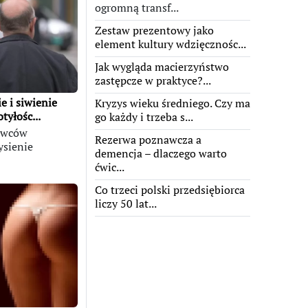
ogromną transf...
Zestaw prezentowy jako
element kultury wdzięcznośc...
Jak wygląda macierzyństwo
zastępcze w praktyce?...
e i siwienie
Kryzys wieku średniego. Czy ma
tyłośc...
go każdy i trzeba s...
owców
Rezerwa poznawcza a
ysienie
demencja – dlaczego warto
ćwic...
Co trzeci polski przedsiębiorca
liczy 50 lat...