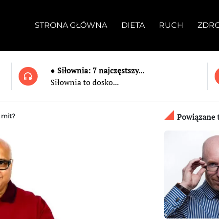
STRONA GŁÓWNA
DIETA
RUCH
ZDR
● Siłownia: 7 najczęstszy...
Siłownia to dosko...
Powiązane t
 mit?