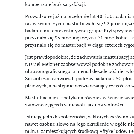
kompensuje brak satysfakcji.
Prowadzone już na przełomie lat 40. i 50. badania 
raz w swoim życiu masturbowało się 92 proc. mężc
badaniu na reprezentatywnej grupie Brytyjczyków 
przyznało się 95 proc. mężczyzn i 71 proc. kobiet, z
przyznało się do masturbacji w ciągu czterech tyg
Jest prawdopodobne, że zachowania masturbacyjne
r. Israel Meizner zaobserwował podobne zachowani
ultrasonograficznego, a niemal dekadę później wło
Siccardi zaobserwowali podczas badania USG płód
płciowych, a następnie doświadczający czegoś, co 
Masturbacja jest spotykana również w świecie zwi
zarówno żyjących w niewoli, jak i na wolności.
Istnieją jednak społeczności, w których zarówno sa
nawet osobne słowo na jego określenie w ogóle ni
m.in. u zamieszkujących środkową Afrykę ludów Le