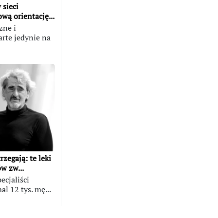
 sieci
ą orientację...
zne i
rte jedynie na
zegają: te leki
w zw...
ecjaliści
l 12 tys. mę...