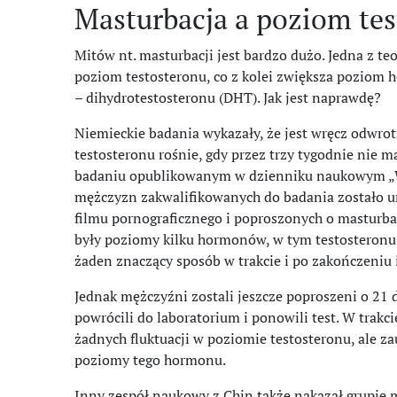
Masturbacja a poziom te
Mitów nt. masturbacji jest bardzo dużo. Jedna z te
poziom testosteronu, co z kolei zwiększa pozio
– dihydrotestosteronu (DHT). Jak jest naprawdę?
Niemieckie badania wykazały, że jest wręcz odwro
testosteronu rośnie, gdy przez trzy tygodnie nie 
badaniu opublikowanym w dzienniku naukowym „Wo
mężczyzn zakwalifikowanych do badania zostało 
filmu pornograficznego i poproszonych o masturba
były poziomy kilku hormonów, w tym testosteronu, 
żaden znaczący sposób w trakcie i po zakończeniu 
Jednak mężczyźni zostali jeszcze poproszeni o 21 d
powrócili do laboratorium i ponowili test. W trak
żadnych fluktuacji w poziomie testosteronu, ale
poziomy tego hormonu.
Inny zespół naukowy z Chin także nakazał grupie 