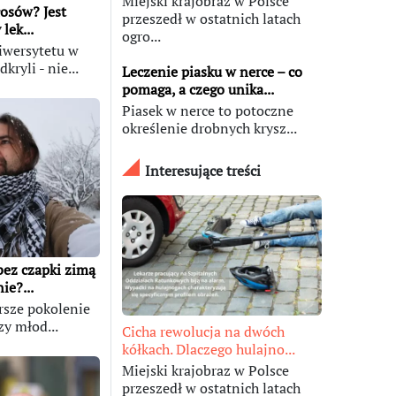
Miejski krajobraz w Polsce
łosów? Jest
przeszedł w ostatnich latach
lek...
ogro...
iwersytetu w
ryli - nie...
Leczenie piasku w nerce – co
pomaga, a czego unika...
Piasek w nerce to potoczne
określenie drobnych krysz...
Interesujące treści
bez czapki zimą
ie?...
rsze pokolenie
zy młod...
Cicha rewolucja na dwóch
kółkach. Dlaczego hulajno...
Miejski krajobraz w Polsce
przeszedł w ostatnich latach