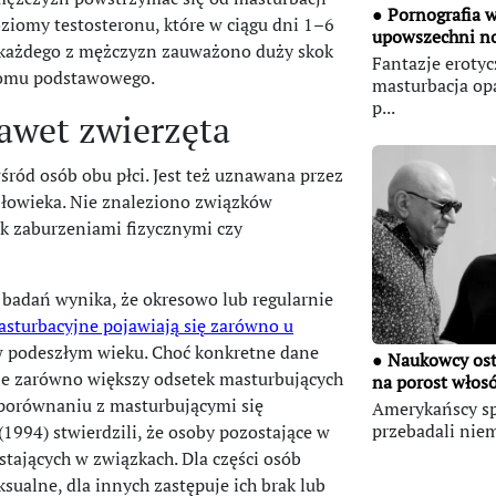
● Pornografia w
ziomy testosteronu, które w ciągu dni 1–6
upowszechni now
u każdego z mężczyzn zauważono duży skok
Fantazje erotyc
ziomu podstawowego.
masturbacja opa
p...
nawet zwierzęta
ród osób obu płci. Jest też uznawana przez
złowieka. Nie znaleziono związków
k zaburzeniami fizycznymi czy
 badań wynika, że okresowo lub regularnie
sturbacyjne pojawiają się zarówno u
 w podeszłym wieku. Choć konkretne dane
● Naukowcy ostr
je zarówno większy odsetek masturbujących
na porost włosó
w porównaniu z masturbującymi się
Amerykańscy sp
przebadali niema
1994) stwierdzili, że osoby pozostające w
stających w związkach. Dla części osób
ksualne, dla innych zastępuje ich brak lub