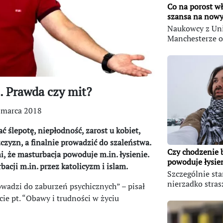
Co na porost w
szansa na nowy 
Naukowcy z Un
Manchesterze odk
e. Prawda czy mit?
 marca 2018
ślepotę, niepłodność, zarost u kobiet,
zyzn, a finalnie prowadzić do szaleństwa.
Czy chodzenie 
, że masturbacja powoduje m.in. łysienie.
powoduje łysien
cji m.in. przez katolicyzm i islam.
Szczególnie sta
nierzadko stras
rowadzi do zaburzeń psychicznych” – pisał
cie pt. “Obawy i trudności w życiu